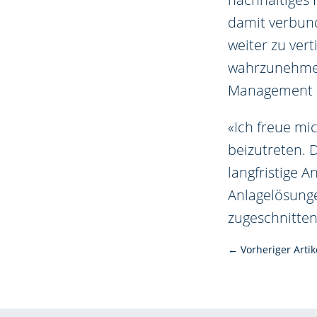
damit verbun
weiter zu ver
wahrzunehmen»
Management B
«Ich freue m
beizutreten. 
langfristige 
Anlagelösunge
zugeschnitte
←
Vorheriger Artik