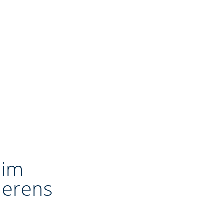
 im
ierens