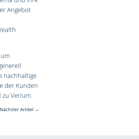
ser Angebot
Wealth
rium
generell
e nachhaltige
se der Kunden
 zu Verium.
Nächster Artikel
→