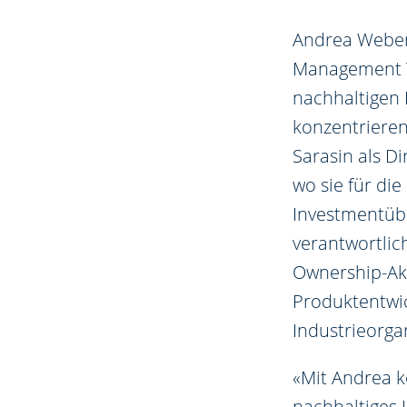
Andrea Weber
Management Te
nachhaltigen 
konzentrieren 
Sarasin als Di
wo sie für di
Investmentübe
verantwortlic
Ownership-Akt
Produktentwic
Industrieorga
«Mit Andrea k
nachhaltiges 